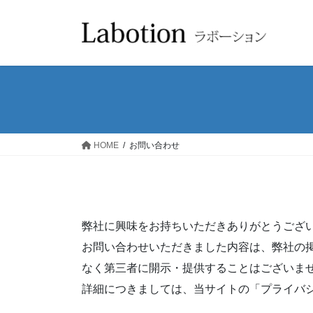
コ
ナ
ン
ビ
テ
ゲ
ン
ー
ツ
シ
へ
ョ
ス
ン
キ
に
ッ
移
HOME
お問い合わせ
プ
動
弊社に興味をお持ちいただきありがとうござ
お問い合わせいただきました内容は、弊社の
なく第三者に開示・提供することはございま
詳細につきましては、当サイトの「プライバ